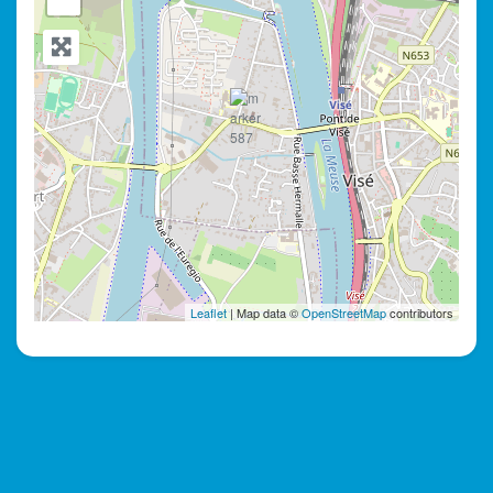
Leaflet
| Map data ©
OpenStreetMap
contributors