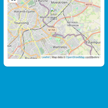
Leaflet
| Map data ©
OpenStreetMap
contributors