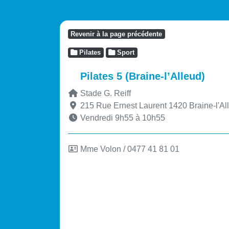
Revenir à la page précédente
Pilates
Sport
Pilates 5 (Braine-l’Alleud)
Stade G. Reiff
215 Rue Ernest Laurent
1420
Braine-l'Al
Vendredi 9h55 à 10h55
Mme Volon / 0477 41 81 01