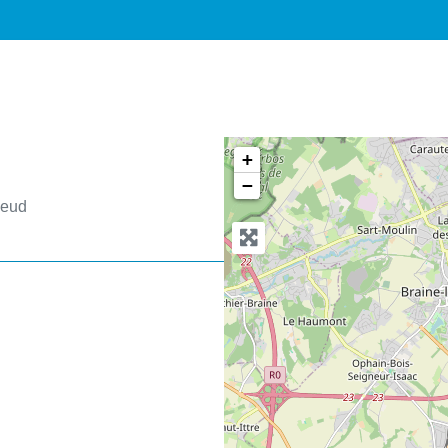
+
−
leud