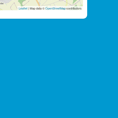
Leaflet
| Map data ©
OpenStreetMap
contributors