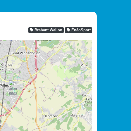
Brabant Wallon
ÉnéoSport