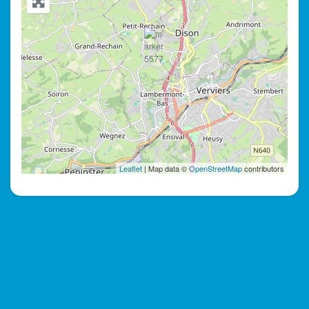
Leaflet
| Map data ©
OpenStreetMap
contributors